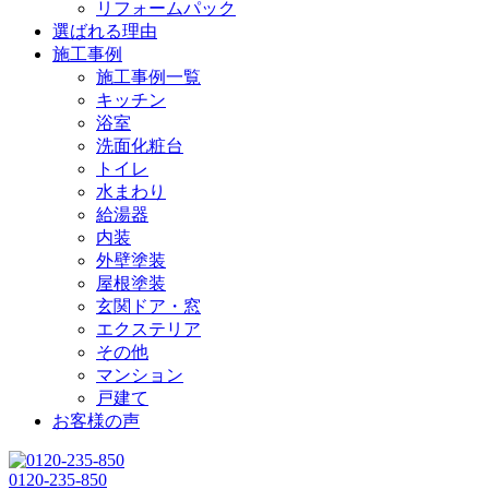
リフォームパック
選ばれる理由
施工事例
施工事例一覧
キッチン
浴室
洗面化粧台
トイレ
水まわり
給湯器
内装
外壁塗装
屋根塗装
玄関ドア・窓
エクステリア
その他
マンション
戸建て
お客様の声
0120-235-850