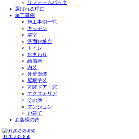
リフォームパック
選ばれる理由
施工事例
施工事例一覧
キッチン
浴室
洗面化粧台
トイレ
水まわり
給湯器
内装
外壁塗装
屋根塗装
玄関ドア・窓
エクステリア
その他
マンション
戸建て
お客様の声
0120-235-850