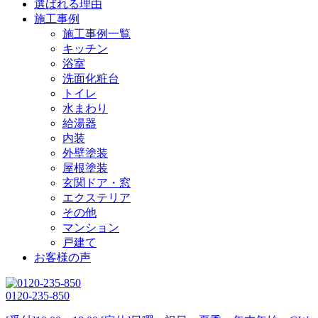
選ばれる理由
施工事例
施工事例一覧
キッチン
浴室
洗面化粧台
トイレ
水まわり
給湯器
内装
外壁塗装
屋根塗装
玄関ドア・窓
エクステリア
その他
マンション
戸建て
お客様の声
0120-235-850