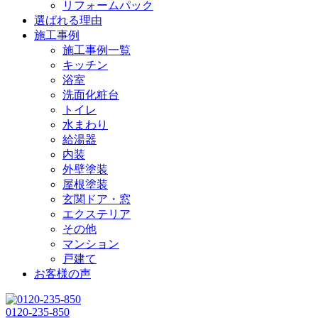
リフォームパック
選ばれる理由
施工事例
施工事例一覧
キッチン
浴室
洗面化粧台
トイレ
水まわり
給湯器
内装
外壁塗装
屋根塗装
玄関ドア・窓
エクステリア
その他
マンション
戸建て
お客様の声
0120-235-850