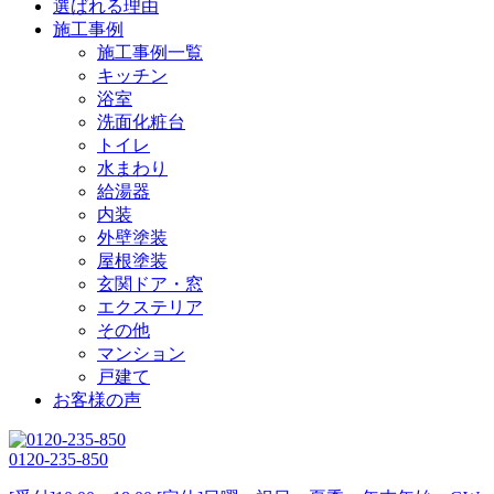
選ばれる理由
施工事例
施工事例一覧
キッチン
浴室
洗面化粧台
トイレ
水まわり
給湯器
内装
外壁塗装
屋根塗装
玄関ドア・窓
エクステリア
その他
マンション
戸建て
お客様の声
0120-235-850