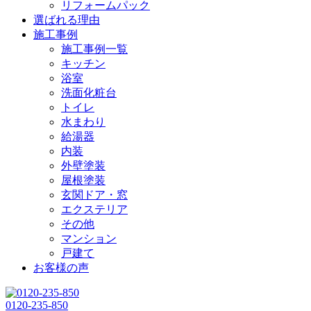
リフォームパック
選ばれる理由
施工事例
施工事例一覧
キッチン
浴室
洗面化粧台
トイレ
水まわり
給湯器
内装
外壁塗装
屋根塗装
玄関ドア・窓
エクステリア
その他
マンション
戸建て
お客様の声
0120-235-850