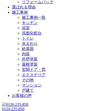
リフォームパック
選ばれる理由
施工事例
施工事例一覧
キッチン
浴室
洗面化粧台
トイレ
水まわり
給湯器
内装
外壁塗装
屋根塗装
玄関ドア・窓
エクステリア
その他
マンション
戸建て
お客様の声
0120-235-850