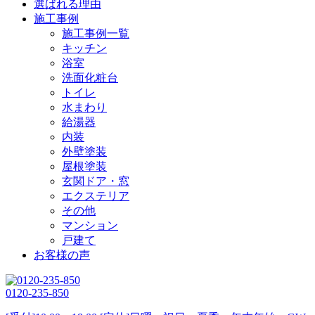
選ばれる理由
施工事例
施工事例一覧
キッチン
浴室
洗面化粧台
トイレ
水まわり
給湯器
内装
外壁塗装
屋根塗装
玄関ドア・窓
エクステリア
その他
マンション
戸建て
お客様の声
0120-235-850