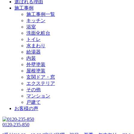
選ばれる理由
施工事例
施工事例一覧
キッチン
浴室
洗面化粧台
トイレ
水まわり
給湯器
内装
外壁塗装
屋根塗装
玄関ドア・窓
エクステリア
その他
マンション
戸建て
お客様の声
0120-235-850