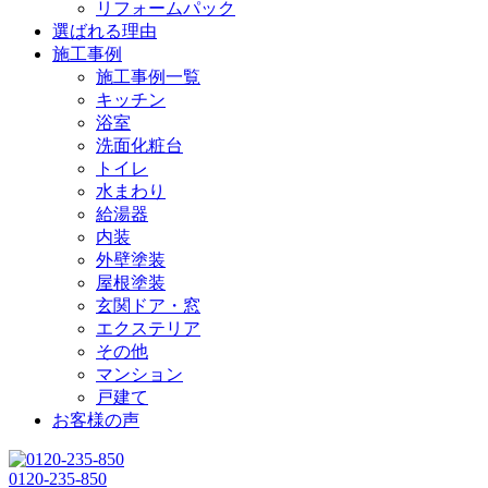
リフォームパック
選ばれる理由
施工事例
施工事例一覧
キッチン
浴室
洗面化粧台
トイレ
水まわり
給湯器
内装
外壁塗装
屋根塗装
玄関ドア・窓
エクステリア
その他
マンション
戸建て
お客様の声
0120-235-850