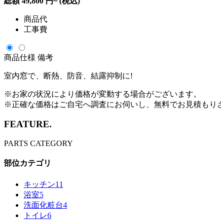
総額
49,800
円~
(税込)
商品代
工事費
商品仕様
備考
室内窓で、断熱、防音、結露抑制に!
※お家の状況により価格が変動する場合がございます。
※正確な価格はご自宅へ調査にお伺いし、無料でお見積もり
FEATURE.
PARTS CATEGORY
部位カテゴリ
キッチン
11
浴室
5
洗面化粧台
4
トイレ
6