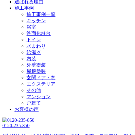
選ばれる理由
施工事例
施工事例一覧
キッチン
浴室
洗面化粧台
トイレ
水まわり
給湯器
内装
外壁塗装
屋根塗装
玄関ドア・窓
エクステリア
その他
マンション
戸建て
お客様の声
0120-235-850