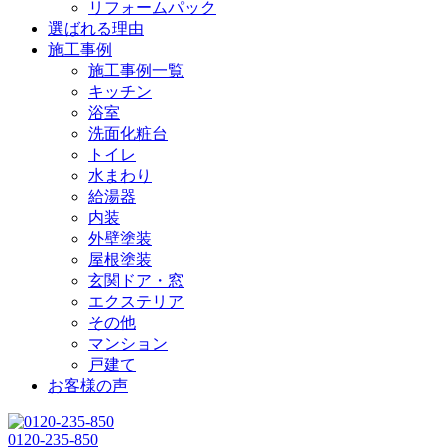
リフォームパック
選ばれる理由
施工事例
施工事例一覧
キッチン
浴室
洗面化粧台
トイレ
水まわり
給湯器
内装
外壁塗装
屋根塗装
玄関ドア・窓
エクステリア
その他
マンション
戸建て
お客様の声
0120-235-850