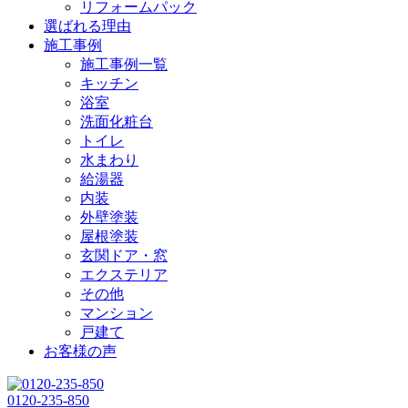
リフォームパック
選ばれる理由
施工事例
施工事例一覧
キッチン
浴室
洗面化粧台
トイレ
水まわり
給湯器
内装
外壁塗装
屋根塗装
玄関ドア・窓
エクステリア
その他
マンション
戸建て
お客様の声
0120-235-850