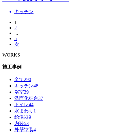
キッチン
1
2
...
5
次
WORKS
施工事例
全て
290
キッチン
48
浴室
39
洗面化粧台
37
トイレ
44
水まわり
1
給湯器
9
内装
53
外壁塗装
4