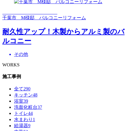
千葉市 M様邸 バルコニーリフォーム
耐久性アップ！木製からアルミ製のバ
ルコニー
その他
WORKS
施工事例
全て
290
キッチン
48
浴室
39
洗面化粧台
37
トイレ
44
水まわり
1
給湯器
9