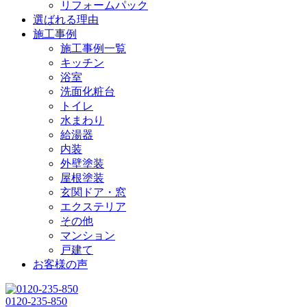
リフォームパック
選ばれる理由
施工事例
施工事例一覧
キッチン
浴室
洗面化粧台
トイレ
水まわり
給湯器
内装
外壁塗装
屋根塗装
玄関ドア・窓
エクステリア
その他
マンション
戸建て
お客様の声
0120-235-850