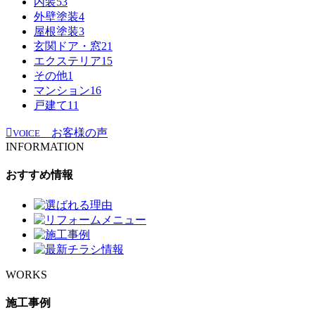
内装
53
外壁塗装
4
屋根塗装
3
玄関ドア・窓
21
エクステリア
15
その他
1
マンション
16
戸建て
11
お客様の声
VOICE
INFORMATION
おすすめ情報
WORKS
施工事例