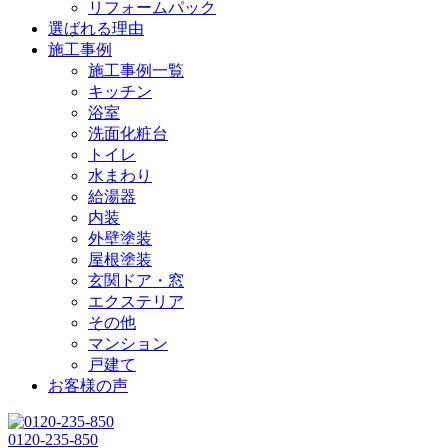
リフォームパック
選ばれる理由
施工事例
施工事例一覧
キッチン
浴室
洗面化粧台
トイレ
水まわり
給湯器
内装
外壁塗装
屋根塗装
玄関ドア・窓
エクステリア
その他
マンション
戸建て
お客様の声
0120-235-850