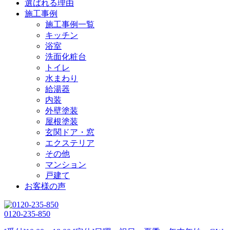
選ばれる理由
施工事例
施工事例一覧
キッチン
浴室
洗面化粧台
トイレ
水まわり
給湯器
内装
外壁塗装
屋根塗装
玄関ドア・窓
エクステリア
その他
マンション
戸建て
お客様の声
0120-235-850