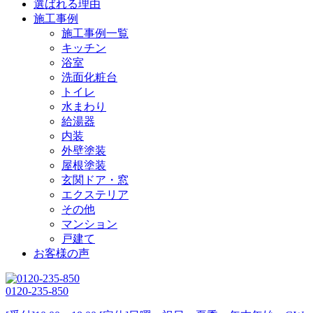
選ばれる理由
施工事例
施工事例一覧
キッチン
浴室
洗面化粧台
トイレ
水まわり
給湯器
内装
外壁塗装
屋根塗装
玄関ドア・窓
エクステリア
その他
マンション
戸建て
お客様の声
0120-235-850