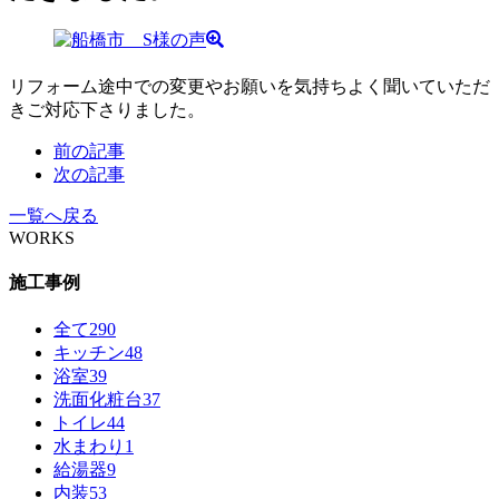
リフォーム途中での変更やお願いを気持ちよく聞いていただ
きご対応下さりました。
前の記事
次の記事
一覧へ戻る
WORKS
施工事例
全て
290
キッチン
48
浴室
39
洗面化粧台
37
トイレ
44
水まわり
1
給湯器
9
内装
53