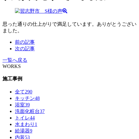
思った通りの仕上がりで満足しています。ありがとうござい
ました。
前の記事
次の記事
一覧へ戻る
WORKS
施工事例
全て
290
キッチン
48
浴室
39
洗面化粧台
37
トイレ
44
水まわり
1
給湯器
9
内装
53