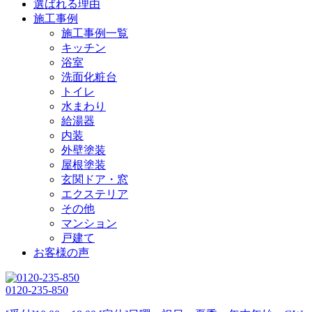
選ばれる理由
施工事例
施工事例一覧
キッチン
浴室
洗面化粧台
トイレ
水まわり
給湯器
内装
外壁塗装
屋根塗装
玄関ドア・窓
エクステリア
その他
マンション
戸建て
お客様の声
0120-235-850