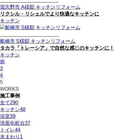
習志野市 A様邸 キッチンリフォーム
リクシル・リシェルでより快適なキッチンに
キッチン
船橋市 S様邸 キッチンリフォーム
タカラ「トレーシア」で自然な感じのキッチンに！
キッチン
前
3
4
5
WORKS
施工事例
全て
290
キッチン
48
浴室
39
洗面化粧台
37
トイレ
44
水まわり
1