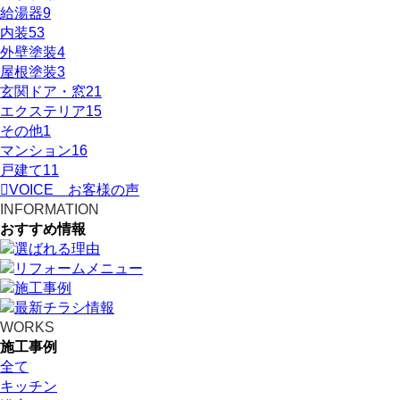
給湯器
9
内装
53
外壁塗装
4
屋根塗装
3
玄関ドア・窓
21
エクステリア
15
その他
1
マンション
16
戸建て
11
VOICE
お客様の声
INFORMATION
おすすめ情報
WORKS
施工事例
全て
キッチン