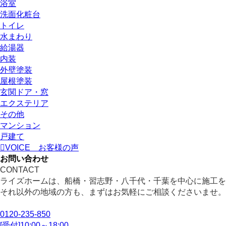
浴室
洗面化粧台
トイレ
水まわり
給湯器
内装
外壁塗装
屋根塗装
玄関ドア・窓
エクステリア
その他
マンション
戸建て
VOICE
お客様の声
お問い合わせ
CONTACT
ライズホームは、船橋・習志野・八千代・千葉を中心に施工を
それ以外の地域の方も、まずはお気軽にご相談くださいませ。
0120-235-850
[受付]10:00～18:00