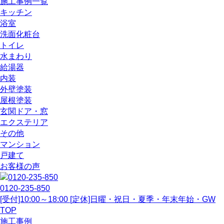
施工事例一覧
キッチン
浴室
洗面化粧台
トイレ
水まわり
給湯器
内装
外壁塗装
屋根塗装
玄関ドア・窓
エクステリア
その他
マンション
戸建て
お客様の声
0120-235-850
[受付]10:00～18:00 [定休]日曜・祝日・夏季・年末年始・GW
TOP
施工事例