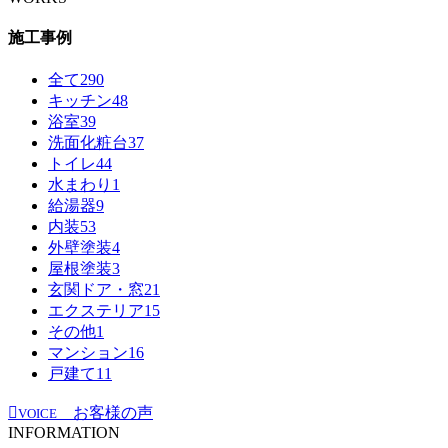
施工事例
全て
290
キッチン
48
浴室
39
洗面化粧台
37
トイレ
44
水まわり
1
給湯器
9
内装
53
外壁塗装
4
屋根塗装
3
玄関ドア・窓
21
エクステリア
15
その他
1
マンション
16
戸建て
11
お客様の声
VOICE
INFORMATION