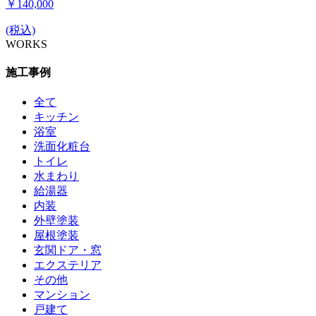
￥140,000
(税込)
WORKS
施工事例
全て
キッチン
浴室
洗面化粧台
トイレ
水まわり
給湯器
内装
外壁塗装
屋根塗装
玄関ドア・窓
エクステリア
その他
マンション
戸建て