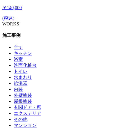
￥140,000
(税込)
WORKS
施工事例
全て
キッチン
浴室
洗面化粧台
トイレ
水まわり
給湯器
内装
外壁塗装
屋根塗装
玄関ドア・窓
エクステリア
その他
マンション