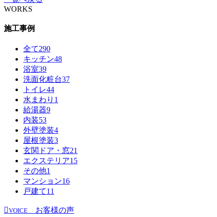
WORKS
施工事例
全て
290
キッチン
48
浴室
39
洗面化粧台
37
トイレ
44
水まわり
1
給湯器
9
内装
53
外壁塗装
4
屋根塗装
3
玄関ドア・窓
21
エクステリア
15
その他
1
マンション
16
戸建て
11
お客様の声
VOICE