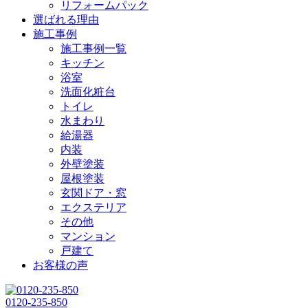
リフォームパック
選ばれる理由
施工事例
施工事例一覧
キッチン
浴室
洗面化粧台
トイレ
水まわり
給湯器
内装
外壁塗装
屋根塗装
玄関ドア・窓
エクステリア
その他
マンション
戸建て
お客様の声
0120-235-850