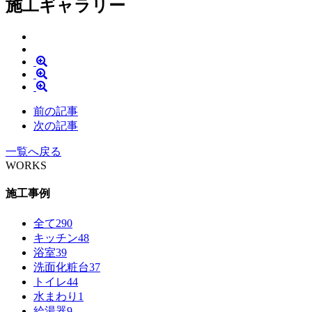
施工ギャラリー
前の記事
次の記事
一覧へ戻る
WORKS
施工事例
全て
290
キッチン
48
浴室
39
洗面化粧台
37
トイレ
44
水まわり
1
給湯器
9