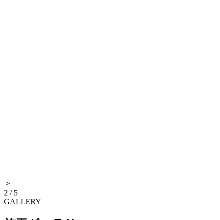
＞
2
/
5
GALLERY