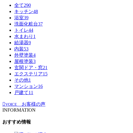
全て
290
キッチン
48
浴室
39
洗面化粧台
37
トイレ
44
水まわり
1
給湯器
9
内装
53
外壁塗装
4
屋根塗装
3
玄関ドア・窓
21
エクステリア
15
その他
1
マンション
16
戸建て
11
お客様の声
VOICE
INFORMATION
おすすめ情報