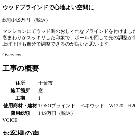
ウッドブラインドで心地よい空間に
総額
14.9
万円
（税込）
マンションにてウッド調のおしゃれなブラインドを付けまし
窓まわりがスッキリした印象で、ポールを回して光の調整が
上げ下げも自分で調整できるのが良いと思います。
Overview
工事の概要
住所
千葉市
施工箇所
窓
工期
1
使用商材・建材
TOSOブラインド ベネウッド W1220 H204
費用総額
14.9万円（税込）
VOICE
お客様の声