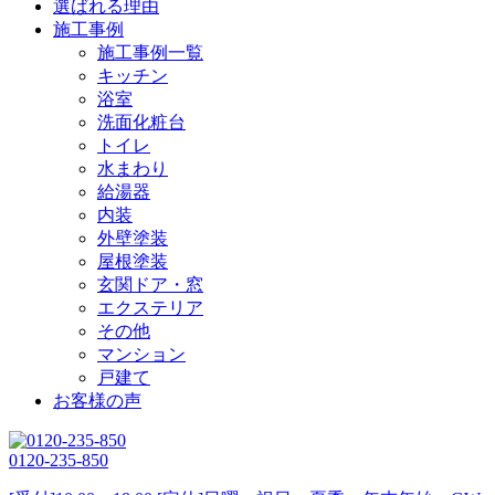
選ばれる理由
施工事例
施工事例一覧
キッチン
浴室
洗面化粧台
トイレ
水まわり
給湯器
内装
外壁塗装
屋根塗装
玄関ドア・窓
エクステリア
その他
マンション
戸建て
お客様の声
0120-235-850