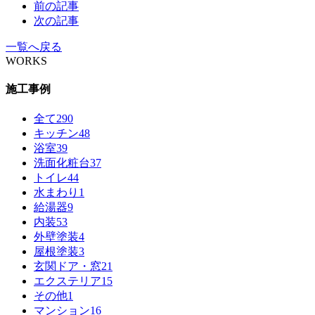
前の記事
次の記事
一覧へ戻る
WORKS
施工事例
全て
290
キッチン
48
浴室
39
洗面化粧台
37
トイレ
44
水まわり
1
給湯器
9
内装
53
外壁塗装
4
屋根塗装
3
玄関ドア・窓
21
エクステリア
15
その他
1
マンション
16