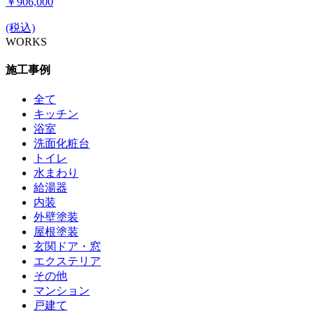
￥906,000
(税込)
WORKS
施工事例
全て
キッチン
浴室
洗面化粧台
トイレ
水まわり
給湯器
内装
外壁塗装
屋根塗装
玄関ドア・窓
エクステリア
その他
マンション
戸建て