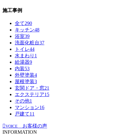
施工事例
全て
290
キッチン
48
浴室
39
洗面化粧台
37
トイレ
44
水まわり
1
給湯器
9
内装
53
外壁塗装
4
屋根塗装
3
玄関ドア・窓
21
エクステリア
15
その他
1
マンション
16
戸建て
11
お客様の声
VOICE
INFORMATION