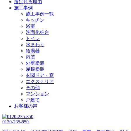
選ばれる理由
施工事例
施工事例一覧
キッチン
浴室
洗面化粧台
トイレ
水まわり
給湯器
内装
外壁塗装
屋根塗装
玄関ドア・窓
エクステリア
その他
マンション
戸建て
お客様の声
0120-235-850