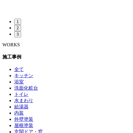
1
2
3
WORKS
施工事例
全て
キッチン
浴室
洗面化粧台
トイレ
水まわり
給湯器
内装
外壁塗装
屋根塗装
玄関ドア・窓