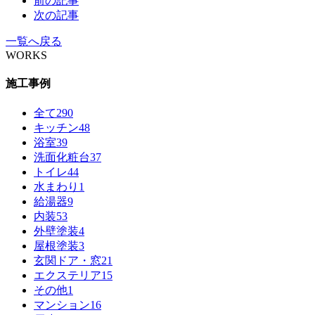
前の記事
次の記事
一覧へ戻る
WORKS
施工事例
全て
290
キッチン
48
浴室
39
洗面化粧台
37
トイレ
44
水まわり
1
給湯器
9
内装
53
外壁塗装
4
屋根塗装
3
玄関ドア・窓
21
エクステリア
15
その他
1
マンション
16