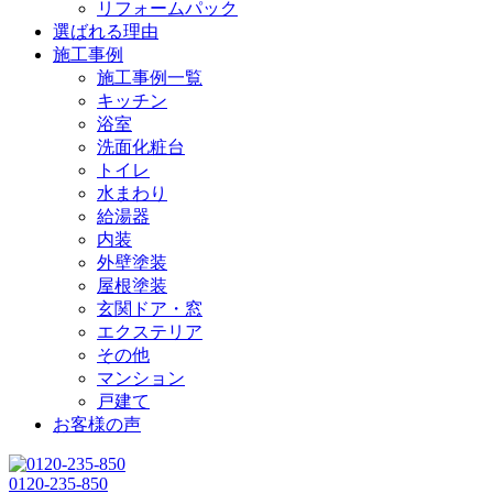
リフォームパック
選ばれる理由
施工事例
施工事例一覧
キッチン
浴室
洗面化粧台
トイレ
水まわり
給湯器
内装
外壁塗装
屋根塗装
玄関ドア・窓
エクステリア
その他
マンション
戸建て
お客様の声
0120-235-850