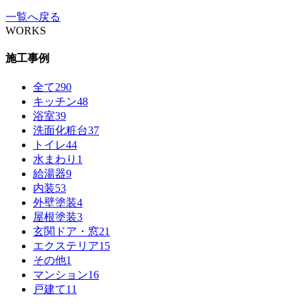
一覧へ戻る
WORKS
施工事例
全て
290
キッチン
48
浴室
39
洗面化粧台
37
トイレ
44
水まわり
1
給湯器
9
内装
53
外壁塗装
4
屋根塗装
3
玄関ドア・窓
21
エクステリア
15
その他
1
マンション
16
戸建て
11