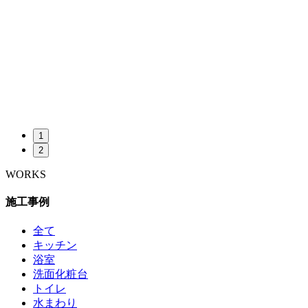
1
2
WORKS
施工事例
全て
キッチン
浴室
洗面化粧台
トイレ
水まわり