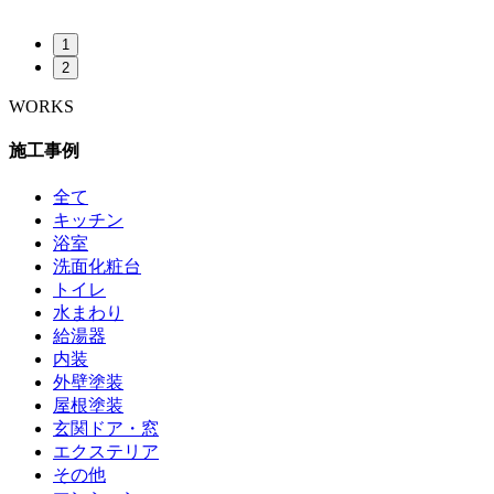
1
2
WORKS
施工事例
全て
キッチン
浴室
洗面化粧台
トイレ
水まわり
給湯器
内装
外壁塗装
屋根塗装
玄関ドア・窓
エクステリア
その他