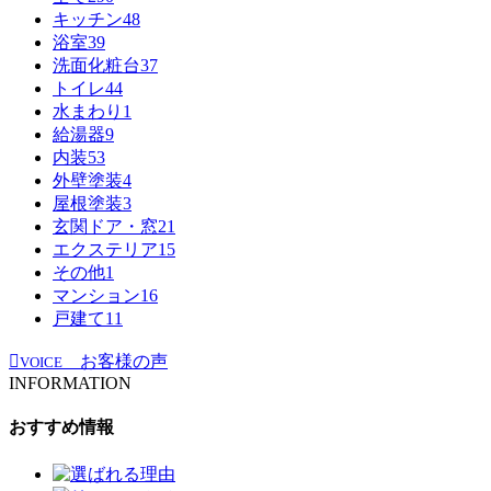
キッチン
48
浴室
39
洗面化粧台
37
トイレ
44
水まわり
1
給湯器
9
内装
53
外壁塗装
4
屋根塗装
3
玄関ドア・窓
21
エクステリア
15
その他
1
マンション
16
戸建て
11
お客様の声
VOICE
INFORMATION
おすすめ情報