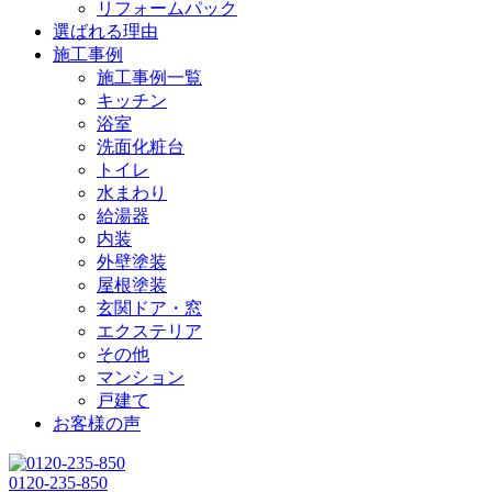
リフォームパック
選ばれる理由
施工事例
施工事例一覧
キッチン
浴室
洗面化粧台
トイレ
水まわり
給湯器
内装
外壁塗装
屋根塗装
玄関ドア・窓
エクステリア
その他
マンション
戸建て
お客様の声
0120-235-850