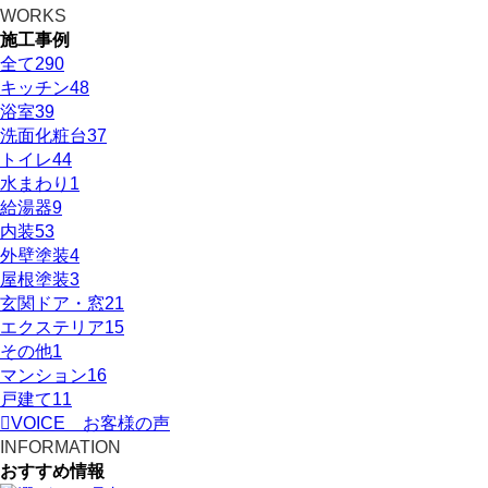
WORKS
施工事例
全て
290
キッチン
48
浴室
39
洗面化粧台
37
トイレ
44
水まわり
1
給湯器
9
内装
53
外壁塗装
4
屋根塗装
3
玄関ドア・窓
21
エクステリア
15
その他
1
マンション
16
戸建て
11
VOICE
お客様の声
INFORMATION
おすすめ情報