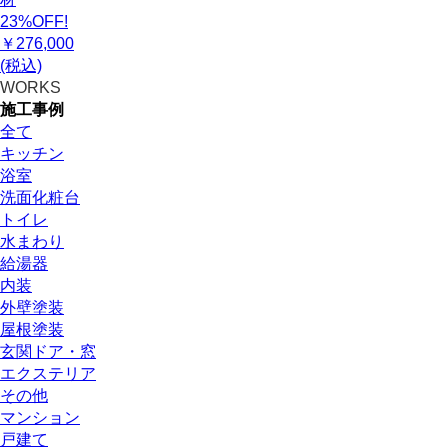
23%OFF!
￥276,000
(税込)
WORKS
施工事例
全て
キッチン
浴室
洗面化粧台
トイレ
水まわり
給湯器
内装
外壁塗装
屋根塗装
玄関ドア・窓
エクステリア
その他
マンション
戸建て