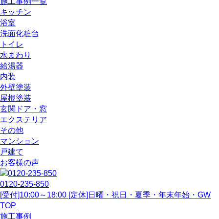
施工事例一覧
キッチン
浴室
洗面化粧台
トイレ
水まわり
給湯器
内装
外壁塗装
屋根塗装
玄関ドア・窓
エクステリア
その他
マンション
戸建て
お客様の声
0120-235-850
[受付]10:00～18:00 [定休]日曜・祝日・夏季・年末年始・GW
TOP
施工事例