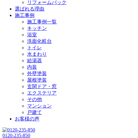
リフォームパック
選ばれる理由
施工事例
施工事例一覧
キッチン
浴室
洗面化粧台
トイレ
水まわり
給湯器
内装
外壁塗装
屋根塗装
玄関ドア・窓
エクステリア
その他
マンション
戸建て
お客様の声
0120-235-850