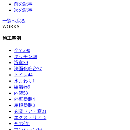
前の記事
次の記事
一覧へ戻る
WORKS
施工事例
全て
290
キッチン
48
浴室
39
洗面化粧台
37
トイレ
44
水まわり
1
給湯器
9
内装
53
外壁塗装
4
屋根塗装
3
玄関ドア・窓
21
エクステリア
15
その他
1
マンション
16