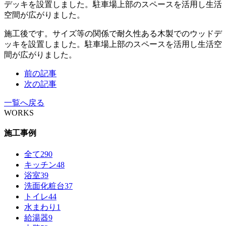
施工後です。サイズ等の関係で耐久性ある木製でのウッドデ
ッキを設置しました。駐車場上部のスペースを活用し生活空
間が広がりました。
前の記事
次の記事
一覧へ戻る
WORKS
施工事例
全て
290
キッチン
48
浴室
39
洗面化粧台
37
トイレ
44
水まわり
1
給湯器
9