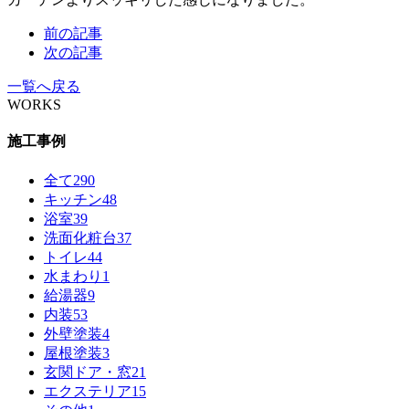
前の記事
次の記事
一覧へ戻る
WORKS
施工事例
全て
290
キッチン
48
浴室
39
洗面化粧台
37
トイレ
44
水まわり
1
給湯器
9
内装
53
外壁塗装
4
屋根塗装
3
玄関ドア・窓
21
エクステリア
15