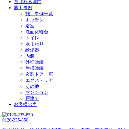
選ばれる理由
施工事例
施工事例一覧
キッチン
浴室
洗面化粧台
トイレ
水まわり
給湯器
内装
外壁塗装
屋根塗装
玄関ドア・窓
エクステリア
その他
マンション
戸建て
お客様の声
0120-235-850