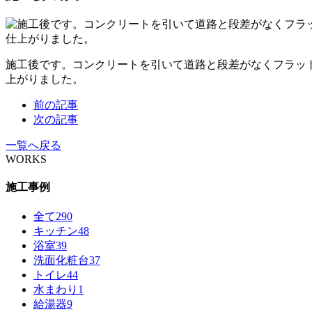
施工後です。コンクリートを引いて道路と段差がなくフラッ
上がりました。
前の記事
次の記事
一覧へ戻る
WORKS
施工事例
全て
290
キッチン
48
浴室
39
洗面化粧台
37
トイレ
44
水まわり
1
給湯器
9