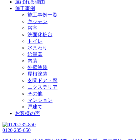
選ばれる理由
施工事例
施工事例一覧
キッチン
浴室
洗面化粧台
トイレ
水まわり
給湯器
内装
外壁塗装
屋根塗装
玄関ドア・窓
エクステリア
その他
マンション
戸建て
お客様の声
0120-235-850