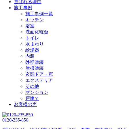
選ばれる理由
施工事例
施工事例一覧
キッチン
浴室
洗面化粧台
トイレ
水まわり
給湯器
内装
外壁塗装
屋根塗装
玄関ドア・窓
エクステリア
その他
マンション
戸建て
お客様の声
0120-235-850