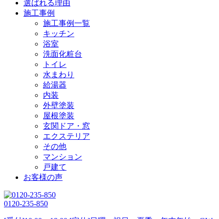
選ばれる理由
施工事例
施工事例一覧
キッチン
浴室
洗面化粧台
トイレ
水まわり
給湯器
内装
外壁塗装
屋根塗装
玄関ドア・窓
エクステリア
その他
マンション
戸建て
お客様の声
0120-235-850