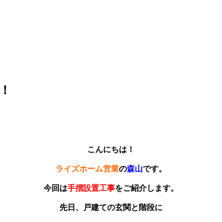
！
こんにちは！
ライズホーム営業
の
森山
です。
今回は
手摺設置工事
をご紹介します。
先日、戸建ての玄関と階段に