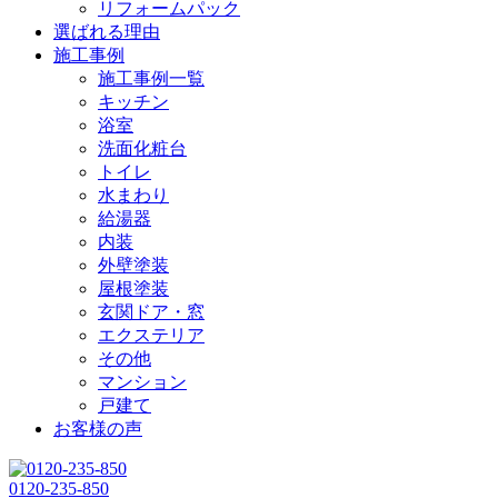
リフォームパック
選ばれる理由
施工事例
施工事例一覧
キッチン
浴室
洗面化粧台
トイレ
水まわり
給湯器
内装
外壁塗装
屋根塗装
玄関ドア・窓
エクステリア
その他
マンション
戸建て
お客様の声
0120-235-850