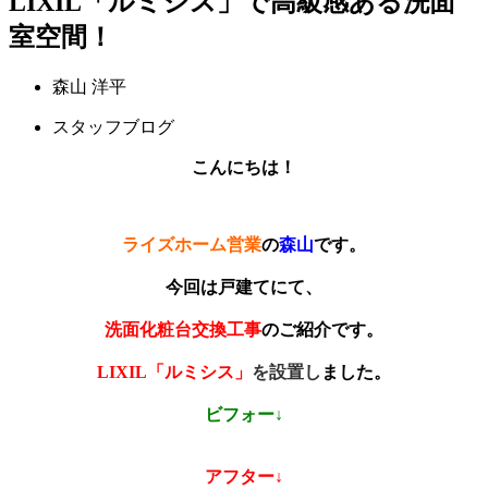
LIXIL「ルミシス」で高級感ある洗面
室空間！
森山 洋平
スタッフブログ
こんにちは！
ライズホーム営業
の
森山
です
。
今回は戸建てにて、
洗面化粧台交換工事
のご紹介です。
LIXIL「ルミシス」
を設置
し
ました。
ビフォー↓
アフター↓