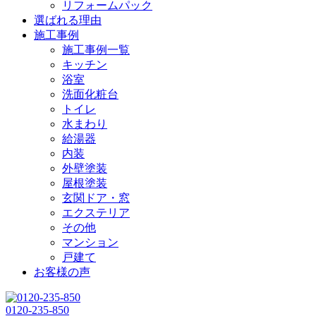
リフォームパック
選ばれる理由
施工事例
施工事例一覧
キッチン
浴室
洗面化粧台
トイレ
水まわり
給湯器
内装
外壁塗装
屋根塗装
玄関ドア・窓
エクステリア
その他
マンション
戸建て
お客様の声
0120-235-850