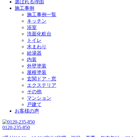
選ばれる理由
施工事例
施工事例一覧
キッチン
浴室
洗面化粧台
トイレ
水まわり
給湯器
内装
外壁塗装
屋根塗装
玄関ドア・窓
エクステリア
その他
マンション
戸建て
お客様の声
0120-235-850