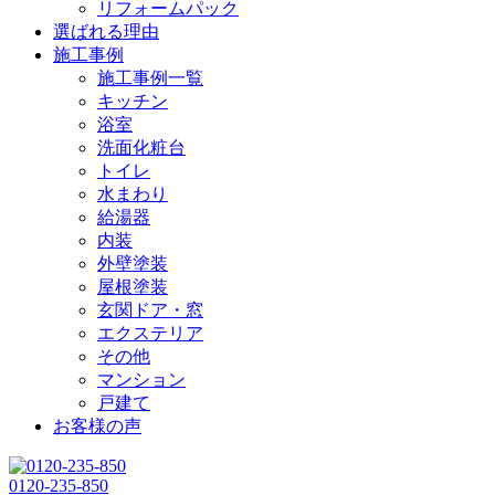
リフォームパック
選ばれる理由
施工事例
施工事例一覧
キッチン
浴室
洗面化粧台
トイレ
水まわり
給湯器
内装
外壁塗装
屋根塗装
玄関ドア・窓
エクステリア
その他
マンション
戸建て
お客様の声
0120-235-850