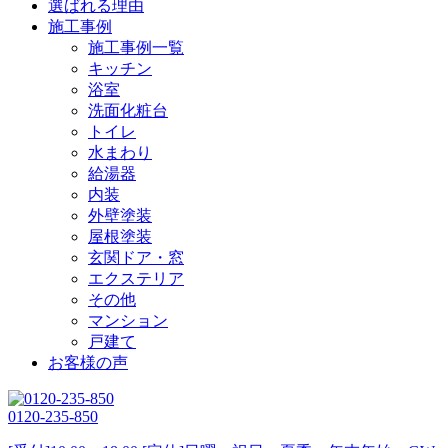
選ばれる理由
施工事例
施工事例一覧
キッチン
浴室
洗面化粧台
トイレ
水まわり
給湯器
内装
外壁塗装
屋根塗装
玄関ドア・窓
エクステリア
その他
マンション
戸建て
お客様の声
0120-235-850