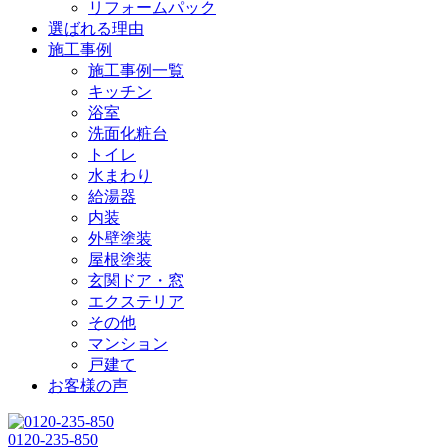
リフォームパック
選ばれる理由
施工事例
施工事例一覧
キッチン
浴室
洗面化粧台
トイレ
水まわり
給湯器
内装
外壁塗装
屋根塗装
玄関ドア・窓
エクステリア
その他
マンション
戸建て
お客様の声
0120-235-850