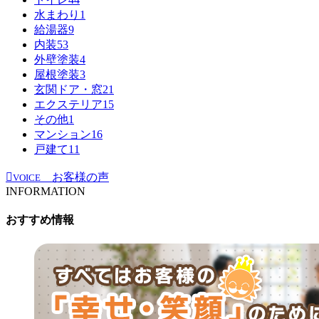
水まわり
1
給湯器
9
内装
53
外壁塗装
4
屋根塗装
3
玄関ドア・窓
21
エクステリア
15
その他
1
マンション
16
戸建て
11
お客様の声
VOICE
INFORMATION
おすすめ情報