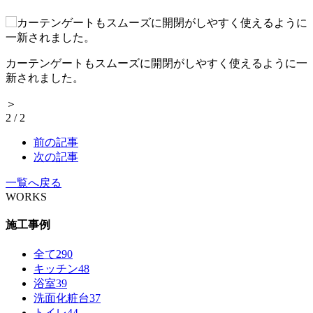
カーテンゲートもスムーズに開閉がしやすく使えるように一
新されました。
＞
2
/
2
前の記事
次の記事
一覧へ戻る
WORKS
施工事例
全て
290
キッチン
48
浴室
39
洗面化粧台
37
トイレ
44